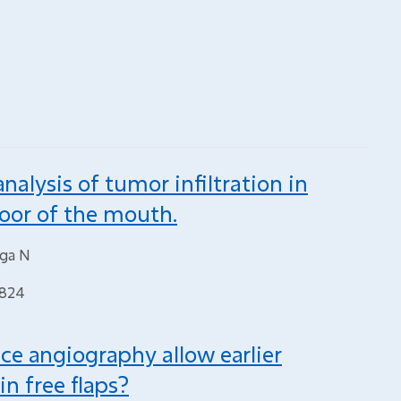
nalysis of tumor infiltration in
loor of the mouth.
nga N
2824
ce angiography allow earlier
n free flaps?