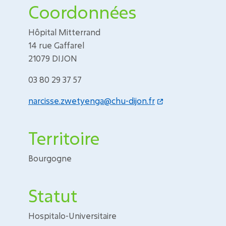
Coordonnées
Hôpital Mitterrand
14 rue Gaffarel
21079 DIJON
03 80 29 37 57
narcisse.zwetyenga@chu-dijon.fr
Territoire
Bourgogne
Statut
Hospitalo-Universitaire