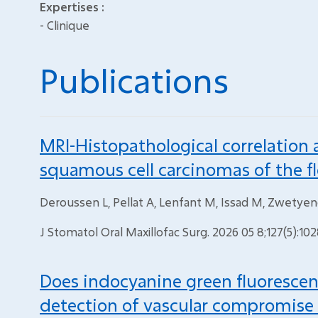
Expertises :
- Clinique
Publications
MRI-Histopathological correlation a
squamous cell carcinomas of the f
Deroussen L, Pellat A, Lenfant M, Issad M, Zwetye
J Stomatol Oral Maxillofac Surg. 2026 05 8;127(5):10
Does indocyanine green fluorescen
detection of vascular compromise i