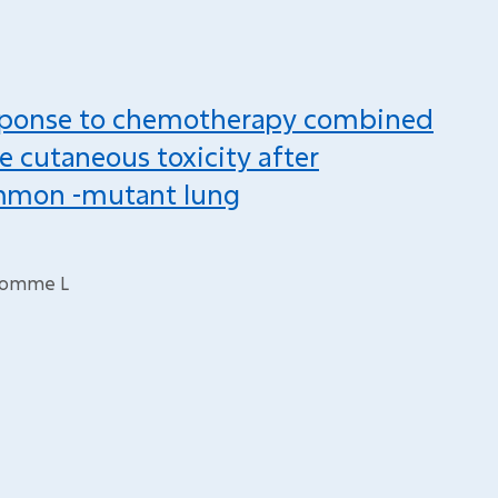
sponse to chemotherapy combined
 cutaneous toxicity after
ommon -mutant lung
 Somme L