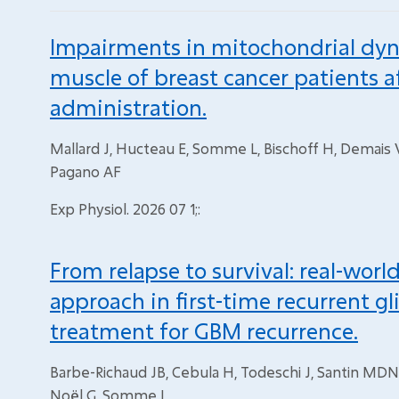
Impairments in mitochondrial dyn
muscle of breast cancer patients af
administration.
Mallard J, Hucteau E, Somme L, Bischoff H, Demais V, 
Pagano AF
Exp Physiol. 2026 07 1;:
From relapse to survival: real-worl
approach in first-time recurrent g
treatment for GBM recurrence.
Barbe-Richaud JB, Cebula H, Todeschi J, Santin MDN,
Noël G, Somme L