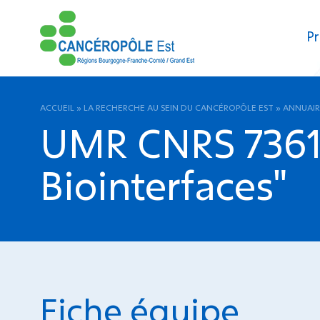
Pr
ACCUEIL
»
LA RECHERCHE AU SEIN DU CANCÉROPÔLE EST
»
ANNUAIR
UMR CNRS 7361 
Biointerfaces"
Fiche équipe