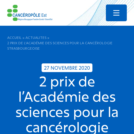
Menu
ACCUEIL
»
ACTUALITES
»
2 PRIX DE L’ACADÉMIE DES SCIENCES POUR LA CANCÉROLOGIE
STRASBOURGEOISE
27 NOVEMBRE 2020
2 prix de
l’Académie des
sciences pour la
cancérologie