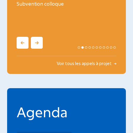
ncology
Subvention colloque
Médica
oncopé
Voir tous les appels à projet
Agenda