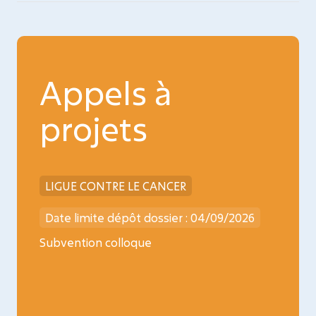
Appels à
projets
LIGUE CONTRE LE CANCER
INCA
026
Date limite dépôt dossier : 04/09/2026
Date l
ncology
Subvention colloque
Médica
oncopé