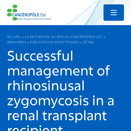
Menu
ACCUEIL
»
LA RECHERCHE AU SEIN DU CANCÉROPÔLE EST
»
ANNUAIRES
»
PUBLICATIONS SCIENTIFIQUES
»
DÉTAIL
Successful
management of
rhinosinusal
zygomycosis in a
renal transplant
recipient.