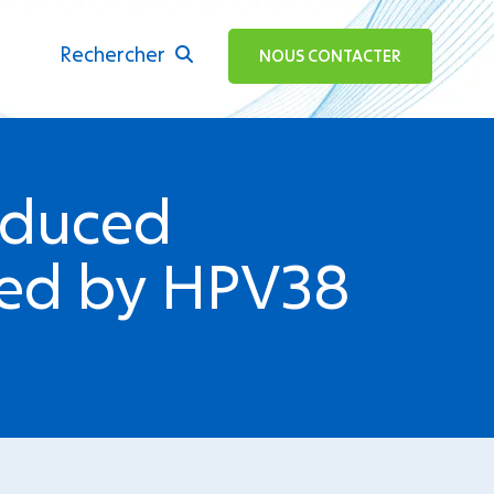
Rechercher
ok
NOUS CONTACTER
Induced
cted by HPV38