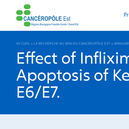
Pr
ACCUEIL
»
LA RECHERCHE AU SEIN DU CANCÉROPÔLE EST
»
ANNUAIR
Effect of Infli
Apoptosis of K
E6/E7.