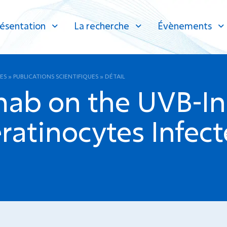
ésentation
La recherche
Évènements
ES
»
PUBLICATIONS SCIENTIFIQUES
»
DÉTAIL
ximab on the UVB-
eratinocytes Infe