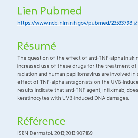
Lien Pubmed
https://www.ncbi.nlm.nih.gov/pubmed/23533798
Résumé
The question of the effect of anti-TNF-alpha in skin
increased use of these drugs for the treatment of
radiation and human papillomavirus are involved in 
effect of TNF-alpha antagonists on the UVB-induce
results indicate that anti-TNF agent, infliximab, d
keratinocytes with UVB-induced DNA damages.
Référence
ISRN Dermatol. 2013;2013:907189