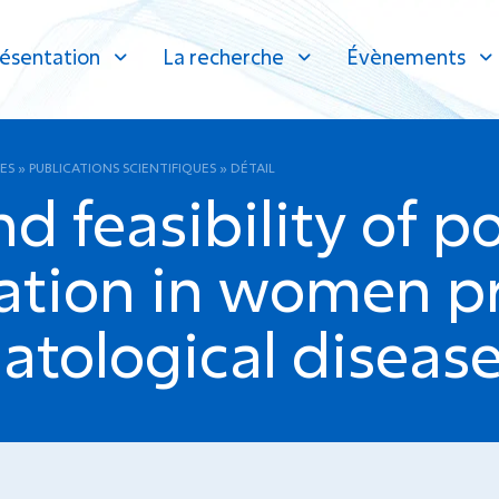
ésentation
La recherche
Évènements
ES
»
PUBLICATIONS SCIENTIFIQUES
»
DÉTAIL
nd feasibility of 
rvation in women p
atological disease