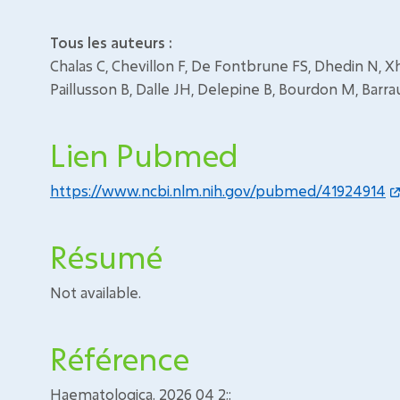
Tous les auteurs :
Chalas C, Chevillon F, De Fontbrune FS, Dhedin N, X
Paillusson B, Dalle JH, Delepine B, Bourdon M, Barra
Lien Pubmed
https://www.ncbi.nlm.nih.gov/pubmed/41924914
Résumé
Not available.
Référence
Haematologica. 2026 04 2;: