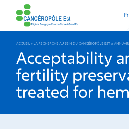
Pr
ACCUEIL
»
LA RECHERCHE AU SEIN DU CANCÉROPÔLE EST
»
ANNUAIR
Acceptability a
fertility prese
treated for hem