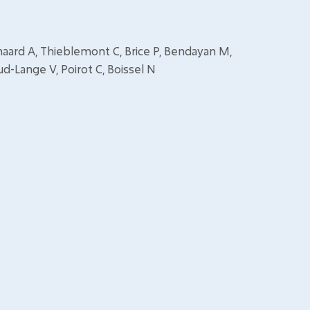
haard A, Thieblemont C, Brice P, Bendayan M,
ud-Lange V, Poirot C, Boissel N