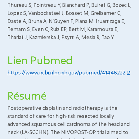
Thureau S, Pointreau Y, Blanchard P, Buiret G, Bozec L,
Lopez S, Vanbockstael J, Bosset M, Greilsamer C,
Daste A, Bruna A, N'Guyen F, Plana M, Iruarrizaga E,
Temam S, Even C, Ruiz EP, Bert M, Karamouza E,
Thariat J, Kazmierska J, Psyrri A, Mesia R, Tao Y
Lien Pubmed
https://www.ncbi.nlm.nih.gov/pubmed/41448222
Résumé
Postoperative cisplatin and radiotherapy is the
standard of care for high-risk resected locally
advanced squamous cell carcinoma of the head and
neck (LA-SCCHN). The NIVOPOST-OP trial aimed to