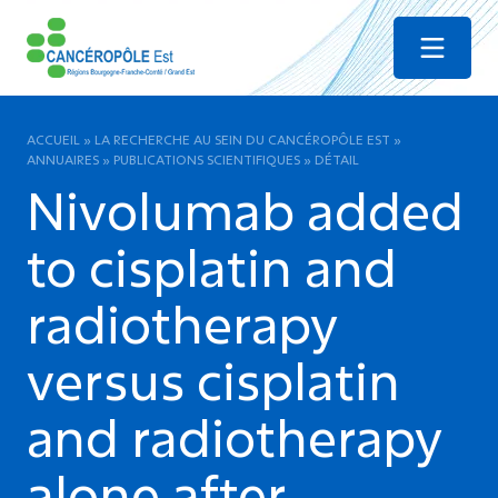
Menu
ACCUEIL
»
LA RECHERCHE AU SEIN DU CANCÉROPÔLE EST
»
ANNUAIRES
»
PUBLICATIONS SCIENTIFIQUES
»
DÉTAIL
Nivolumab added
to cisplatin and
radiotherapy
versus cisplatin
and radiotherapy
alone after