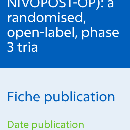
NIVOPOST-OP): a
randomised,
open-label, phase
3 tria
Fiche publication
Date publication