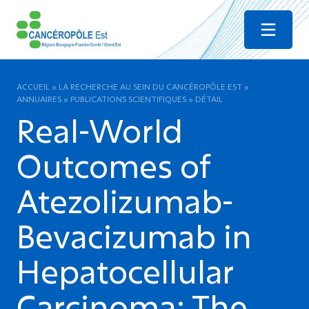
Menu
ACCUEIL
»
LA RECHERCHE AU SEIN DU CANCÉROPÔLE EST
»
ANNUAIRES
»
PUBLICATIONS SCIENTIFIQUES
»
DÉTAIL
Real-World
Outcomes of
Atezolizumab-
Bevacizumab in
Hepatocellular
Carcinoma: The