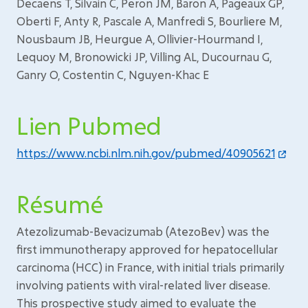
Decaens T, Silvain C, Peron JM, Baron A, Pageaux GP,
Oberti F, Anty R, Pascale A, Manfredi S, Bourliere M,
Nousbaum JB, Heurgue A, Ollivier-Hourmand I,
Lequoy M, Bronowicki JP, Villing AL, Ducournau G,
Ganry O, Costentin C, Nguyen-Khac E
Lien Pubmed
https://www.ncbi.nlm.nih.gov/pubmed/40905621
Résumé
Atezolizumab-Bevacizumab (AtezoBev) was the
first immunotherapy approved for hepatocellular
carcinoma (HCC) in France, with initial trials primarily
involving patients with viral-related liver disease.
This prospective study aimed to evaluate the