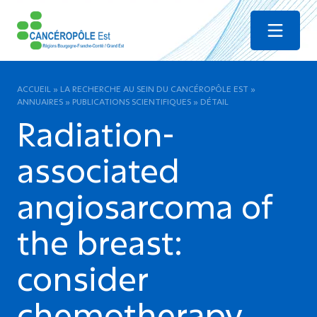
Menu
ACCUEIL
»
LA RECHERCHE AU SEIN DU CANCÉROPÔLE EST
»
ANNUAIRES
»
PUBLICATIONS SCIENTIFIQUES
»
DÉTAIL
Radiation-
associated
angiosarcoma of
the breast:
consider
chemotherapy.