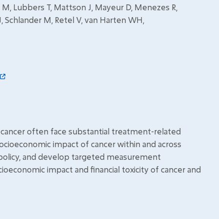
ini M, Lubbers T, Mattson J, Mayeur D, Menezes R,
 J, Schlander M, Retel V, van Harten WH,
th cancer often face substantial treatment-related
 socioeconomic impact of cancer within and across
 policy, and develop targeted measurement
ioeconomic impact and financial toxicity of cancer and