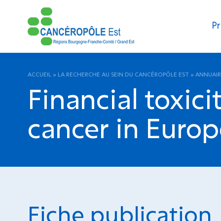
Pr
ACCUEIL
»
LA RECHERCHE AU SEIN DU CANCÉROPÔLE EST
»
ANNUAIR
Financial toxic
cancer in Europ
Fiche publication