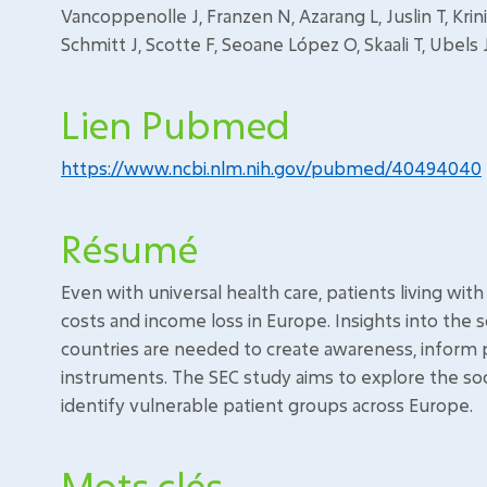
Vancoppenolle J, Franzen N, Azarang L, Juslin T, Kr
Schmitt J, Scotte F, Seoane López O, Skaali T, Ubels
Lien Pubmed
https://www.ncbi.nlm.nih.gov/pubmed/40494040
Résumé
Even with universal health care, patients living wi
costs and income loss in Europe. Insights into the
countries are needed to create awareness, inform
instruments. The SEC study aims to explore the soc
identify vulnerable patient groups across Europe.
Mots clés