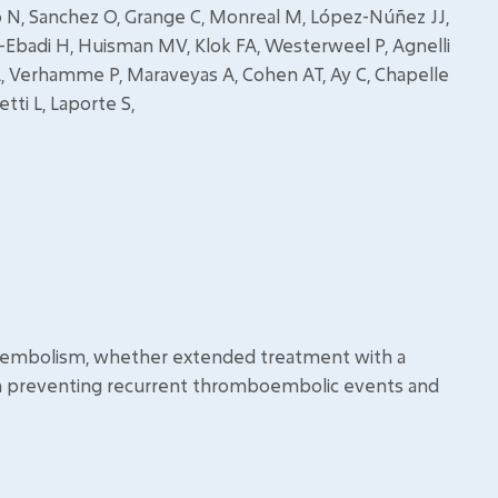
lvo N, Sanchez O, Grange C, Monreal M, López-Núñez JJ,
rt-Ebadi H, Huisman MV, Klok FA, Westerweel P, Agnelli
ki A, Verhamme P, Maraveyas A, Cohen AT, Ay C, Chapelle
tti L, Laporte S,
boembolism, whether extended treatment with a
e in preventing recurrent thromboembolic events and