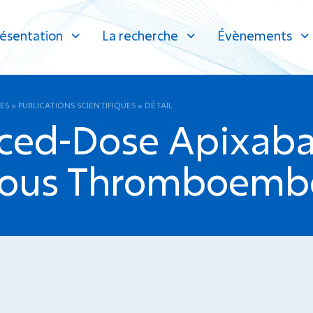
ésentation
La recherche
Évènements
ES
»
PUBLICATIONS SCIENTIFIQUES
»
DÉTAIL
ed-Dose Apixaban
nous Thromboembo