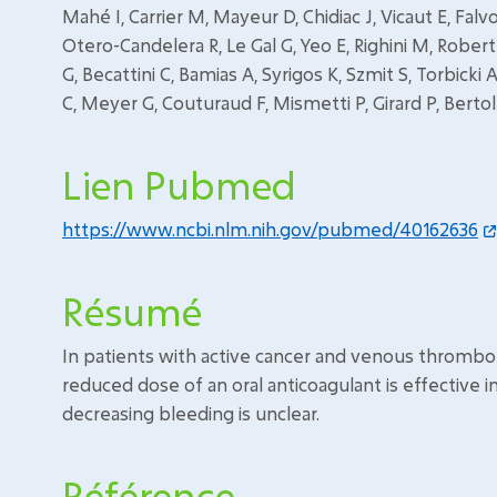
Mahé I, Carrier M, Mayeur D, Chidiac J, Vicaut E, Fa
Otero-Candelera R, Le Gal G, Yeo E, Righini M, Robe
G, Becattini C, Bamias A, Syrigos K, Szmit S, Torbic
C, Meyer G, Couturaud F, Mismetti P, Girard P, Bertole
Lien Pubmed
https://www.ncbi.nlm.nih.gov/pubmed/40162636
Résumé
In patients with active cancer and venous throm
reduced dose of an oral anticoagulant is effectiv
decreasing bleeding is unclear.
Référence