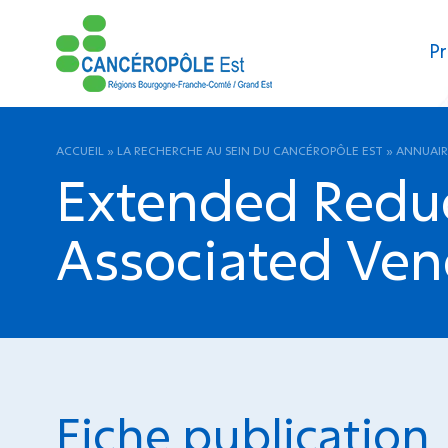
Pr
ACCUEIL
»
LA RECHERCHE AU SEIN DU CANCÉROPÔLE EST
»
ANNUAIR
Extended Reduc
Associated Ve
Fiche publication