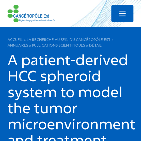
Menu
ACCUEIL
»
LA RECHERCHE AU SEIN DU CANCÉROPÔLE EST
»
ANNUAIRES
»
PUBLICATIONS SCIENTIFIQUES
»
DÉTAIL
A patient-derived
HCC spheroid
system to model
the tumor
microenvironment
and treatment