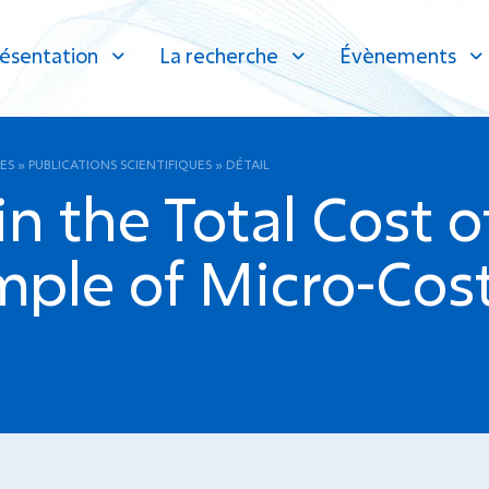
ésentation
La recherche
Évènements
ES
»
PUBLICATIONS SCIENTIFIQUES
»
DÉTAIL
in the Total Cost o
ple of Micro-Cost