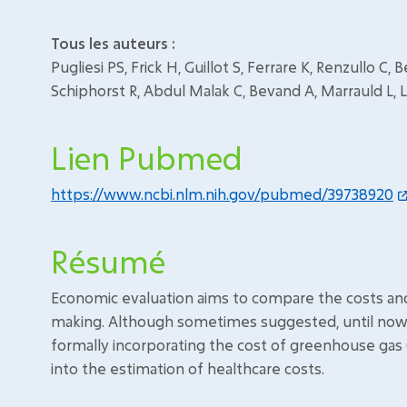
Tous les auteurs :
Pugliesi PS, Frick H, Guillot S, Ferrare K, Renzullo C,
Schiphorst R, Abdul Malak C, Bevand A, Marrauld L, 
Lien Pubmed
https://www.ncbi.nlm.nih.gov/pubmed/39738920
Résumé
Economic evaluation aims to compare the costs and 
making. Although sometimes suggested, until now
formally incorporating the cost of greenhouse gas
into the estimation of healthcare costs.