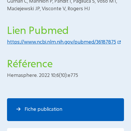
Gurnari C, Mannion P, Pandit I, Pagliuca S, Voso MT,
Maciejewski JP, Visconte V, Rogers HJ
Lien Pubmed
https://www.ncbi.nlm.nih.gov/pubmed/36187875
Référence
Hemasphere. 2022 10;6(10):e775
Fiche publication