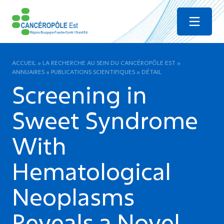
Menu
ACCUEIL
»
LA RECHERCHE AU SEIN DU CANCÉROPÔLE EST
»
ANNUAIRES
»
PUBLICATIONS SCIENTIFIQUES
»
DÉTAIL
Screening in
Sweet Syndrome
With
Hematological
Neoplasms
Reveals a Novel