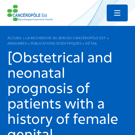
Menu
ACCUEIL
»
LA RECHERCHE AU SEIN DU CANCÉROPÔLE EST
»
ANNUAIRES
»
PUBLICATIONS SCIENTIFIQUES
»
DÉTAIL
[Obstetrical and
neonatal
prognosis of
patients with a
history of female
genital