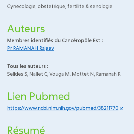
Gynecologie, obstetrique, fertilite & senologie
Auteurs
Membres identifiés du Cancéropôle Est :
Pr RAMANAH Rajeev
Tous les auteurs :
Selides S, Nallet C, Vouga M, Mottet N, Ramanah R
Lien Pubmed
https://www.ncbi.nlm.nih.gov/pubmed/38211770
Résumé