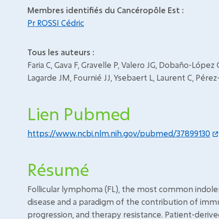
Membres identifiés du Cancéropôle Est :
Pr ROSSI Cédric
Tous les auteurs :
Faria C, Gava F, Gravelle P, Valero JG, Dobaño-López C
Lagarde JM, Fournié JJ, Ysebaert L, Laurent C, Pére
Lien Pubmed
https://www.ncbi.nlm.nih.gov/pubmed/37899130
Résumé
Follicular lymphoma (FL), the most common indol
disease and a paradigm of the contribution of im
progression, and therapy resistance. Patient-deriv