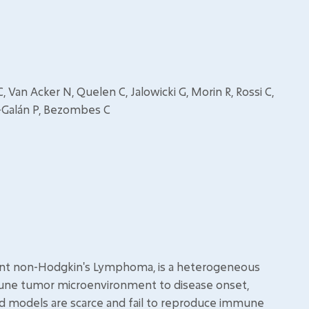
, Van Acker N, Quelen C, Jalowicki G, Morin R, Rossi C,
z-Galán P, Bezombes C
ent non-Hodgkin's Lymphoma, is a heterogeneous
mune tumor microenvironment to disease onset,
ed models are scarce and fail to reproduce immune