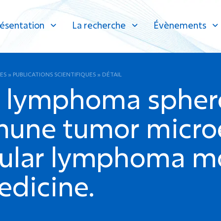
ésentation
La recherche
Évènements
ES
»
PUBLICATIONS SCIENTIFIQUES
»
DÉTAIL
d lymphoma spher
mune tumor micro
licular lymphoma m
edicine.