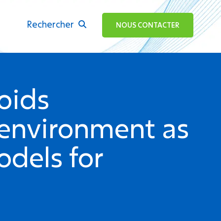
Rechercher
ok
NOUS CONTACTER
oids
environment as
odels for