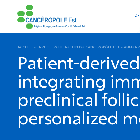
Pr
ACCUEIL
»
LA RECHERCHE AU SEIN DU CANCÉROPÔLE EST
»
ANNUAIR
Patient-derive
integrating im
preclinical fol
personalized m