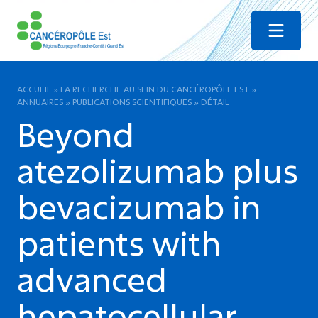
Menu
ACCUEIL
»
LA RECHERCHE AU SEIN DU CANCÉROPÔLE EST
»
ANNUAIRES
»
PUBLICATIONS SCIENTIFIQUES
»
DÉTAIL
Beyond
atezolizumab plus
bevacizumab in
patients with
advanced
hepatocellular