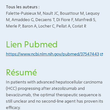
Tous les auteurs :
Falette-Puisieux M, Nault JC, Bouattour M, Lequoy
M, Amaddeo G, Decaens T, Di Fiore F, Manfredi S,
Merle P, Baron A, Locher C, Pellat A, Coriat R
Lien Pubmed
https://www.ncbi.nlm.nih.gov/pubmed/37547443
Résumé
In patients with advanced hepatocellular carcinoma
(HCC) progressing after atezolizumab and
bevacizumab, the optimal therapeutic sequence is
still unclear and no second-line agent has proven its
efficacy.