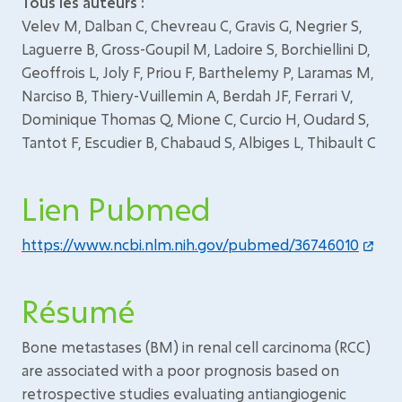
Tous les auteurs :
Velev M, Dalban C, Chevreau C, Gravis G, Negrier S,
Laguerre B, Gross-Goupil M, Ladoire S, Borchiellini D,
Geoffrois L, Joly F, Priou F, Barthelemy P, Laramas M,
Narciso B, Thiery-Vuillemin A, Berdah JF, Ferrari V,
Dominique Thomas Q, Mione C, Curcio H, Oudard S,
Tantot F, Escudier B, Chabaud S, Albiges L, Thibault C
Lien Pubmed
https://www.ncbi.nlm.nih.gov/pubmed/36746010
Résumé
Bone metastases (BM) in renal cell carcinoma (RCC)
are associated with a poor prognosis based on
retrospective studies evaluating antiangiogenic