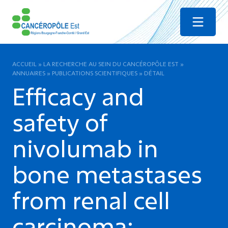
Menu
ACCUEIL
»
LA RECHERCHE AU SEIN DU CANCÉROPÔLE EST
»
ANNUAIRES
»
PUBLICATIONS SCIENTIFIQUES
»
DÉTAIL
Efficacy and
safety of
nivolumab in
bone metastases
from renal cell
carcinoma: