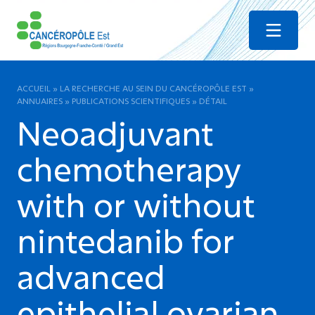
Menu
ACCUEIL
»
LA RECHERCHE AU SEIN DU CANCÉROPÔLE EST
»
ANNUAIRES
»
PUBLICATIONS SCIENTIFIQUES
»
DÉTAIL
Neoadjuvant
chemotherapy
with or without
nintedanib for
advanced
epithelial ovarian