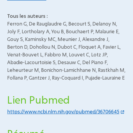
Tous les auteurs :
Ferron G, De Rauglaudre G, Becourt S, Delanoy N,
Joly F, Lortholary A, You B, Bouchaert P, Malaurie E,
Gouy S, Kaminsky MC, Meunier J, Alexandre J,
Berton D, Dohollou N, Dubot C, Floquet A, Favier L,
Venat-Bouvet L, Fabbro M, Louvet C, Lotz JP,
Abadie-Lacourtoisie S, Desauw C, Del Piano F,
Leheurteur M, Bonichon-Lamichhane N, Rastkhah M,
Follana P, Gantzer J, Ray-Coquard I, Pujade-Lauraine E
Lien Pubmed
https://www.ncbi.nlm.nih.gov/pubmed/36706645