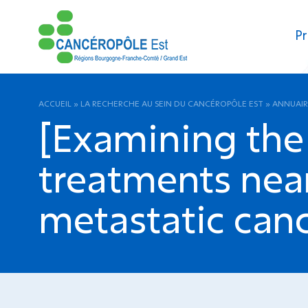
Pr
ACCUEIL
»
LA RECHERCHE AU SEIN DU CANCÉROPÔLE EST
»
ANNUAIR
[Examining the 
treatments near
metastatic cance