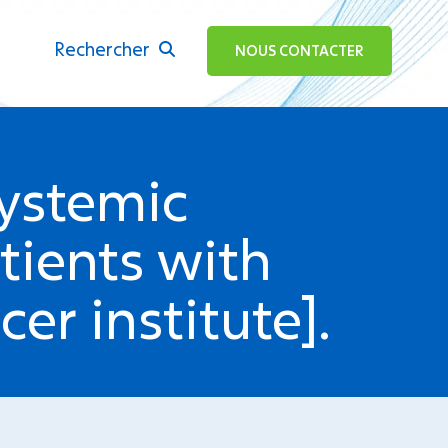
Rechercher
ok
NOUS CONTACTER
systemic
atients with
er institute].