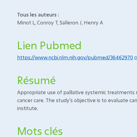
Tous les auteurs :
Minot L, Conroy T, Salleron J, Henry A
Lien Pubmed
https://www.ncbi.nlm.nih.gov/pubmed/36462970
Résumé
Appropriate use of palliative systemic treatments n
cancer care. The study's objective is to evaluate can
institute.
Mots clés