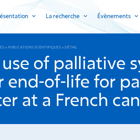
ésentation
La recherche
Évènements
ES
»
PUBLICATIONS SCIENTIFIQUES
»
DÉTAIL
use of palliative 
 end-of-life for p
r at a French canc