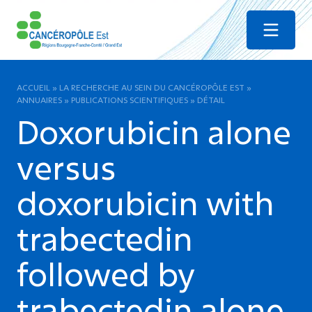
Menu
ACCUEIL
»
LA RECHERCHE AU SEIN DU CANCÉROPÔLE EST
»
ANNUAIRES
»
PUBLICATIONS SCIENTIFIQUES
»
DÉTAIL
Doxorubicin alone
versus
doxorubicin with
trabectedin
followed by
trabectedin alone