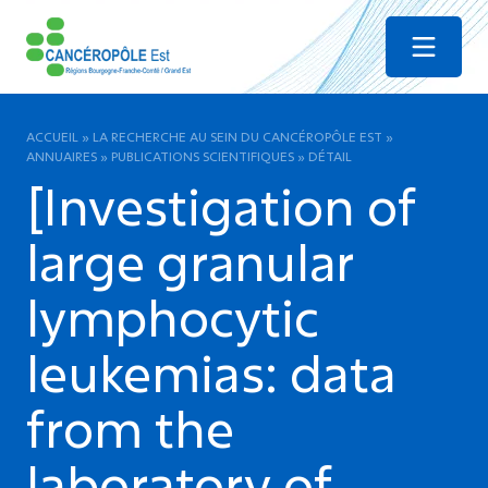
Menu
ACCUEIL
»
LA RECHERCHE AU SEIN DU CANCÉROPÔLE EST
»
ANNUAIRES
»
PUBLICATIONS SCIENTIFIQUES
»
DÉTAIL
[Investigation of
large granular
lymphocytic
leukemias: data
from the
laboratory of