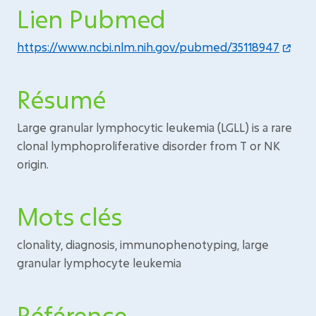
Lien Pubmed
https://www.ncbi.nlm.nih.gov/pubmed/35118947
Résumé
Large granular lymphocytic leukemia (LGLL) is a rare
clonal lymphoproliferative disorder from T or NK
origin.
Mots clés
clonality, diagnosis, immunophenotyping, large
granular lymphocyte leukemia
Référence