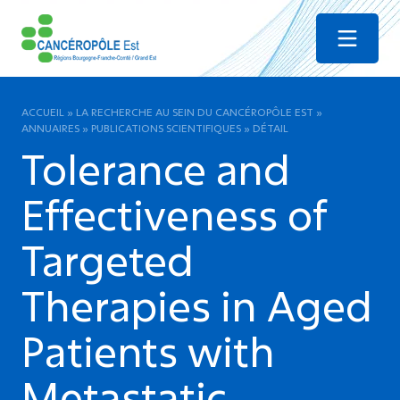
Menu
ACCUEIL
»
LA RECHERCHE AU SEIN DU CANCÉROPÔLE EST
»
ANNUAIRES
»
PUBLICATIONS SCIENTIFIQUES
»
DÉTAIL
Tolerance and
Effectiveness of
Targeted
Therapies in Aged
Patients with
Metastatic