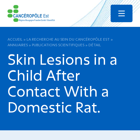
Menu
ACCUEIL
»
LA RECHERCHE AU SEIN DU CANCÉROPÔLE EST
»
ANNUAIRES
»
PUBLICATIONS SCIENTIFIQUES
»
DÉTAIL
Skin Lesions in a
Child After
Contact With a
Domestic Rat.