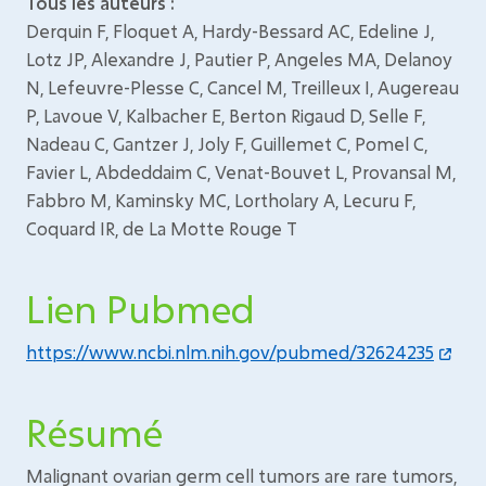
Tous les auteurs :
Derquin F, Floquet A, Hardy-Bessard AC, Edeline J,
Lotz JP, Alexandre J, Pautier P, Angeles MA, Delanoy
N, Lefeuvre-Plesse C, Cancel M, Treilleux I, Augereau
P, Lavoue V, Kalbacher E, Berton Rigaud D, Selle F,
Nadeau C, Gantzer J, Joly F, Guillemet C, Pomel C,
Favier L, Abdeddaim C, Venat-Bouvet L, Provansal M,
Fabbro M, Kaminsky MC, Lortholary A, Lecuru F,
Coquard IR, de La Motte Rouge T
Lien Pubmed
https://www.ncbi.nlm.nih.gov/pubmed/32624235
Résumé
Malignant ovarian germ cell tumors are rare tumors,