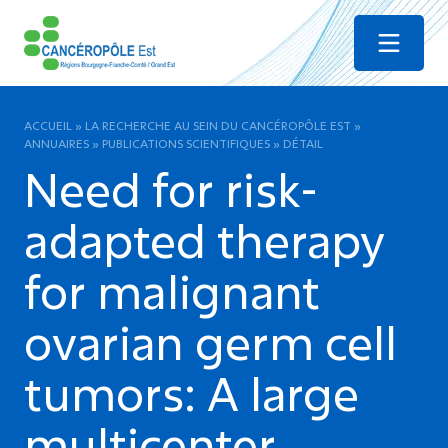
Menu
ACCUEIL
»
LA RECHERCHE AU SEIN DU CANCÉROPÔLE EST
»
ANNUAIRES
»
PUBLICATIONS SCIENTIFIQUES
»
DÉTAIL
Need for risk-
adapted therapy
for malignant
ovarian germ cell
tumors: A large
multicenter