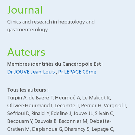
Journal
Clinics and research in hepatology and
gastroenterology
Auteurs
Membres identifiés du Cancéropôle Est :
Dr JOUVE Jean-Louis
,
Pr LEPAGE Côme
Tous les auteurs :
Turpin A, de Baere T, Heurgué A, Le Malicot K,
Ollivier-Hourmand I, Lecomte T, Perrier H, Vergniol J,
Sefrioui D, Rinaldi Y, Edeline J, Jouve JL, Silvain C,
Becouarn Y, Dauvois B, Baconnier M, Debette-
Gratien M, Deplanque G, Dharancy S, Lepage C,