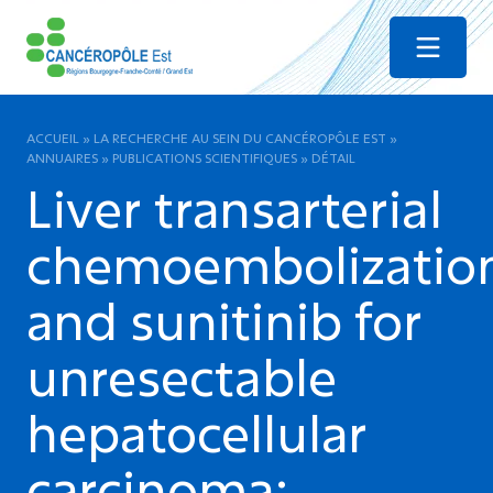
Menu
ACCUEIL
»
LA RECHERCHE AU SEIN DU CANCÉROPÔLE EST
»
ANNUAIRES
»
PUBLICATIONS SCIENTIFIQUES
»
DÉTAIL
Liver transarterial
chemoembolizatio
and sunitinib for
unresectable
hepatocellular
carcinoma: