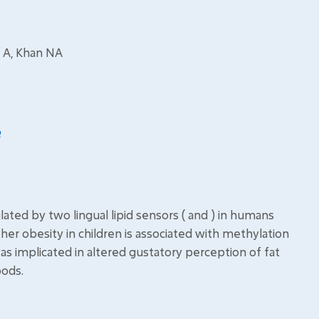
n A, Khan NA
ated by two lingual lipid sensors ( and ) in humans
er obesity in children is associated with methylation
was implicated in altered gustatory perception of fat
oods.