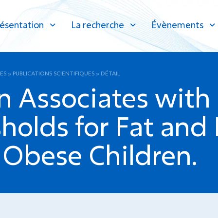
ésentation
La recherche
Évènements
ES
»
PUBLICATIONS SCIENTIFIQUES
»
DÉTAIL
n Associates with
holds for Fat and B
 Obese Children.