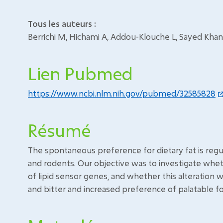
Tous les auteurs :
Berrichi M, Hichami A, Addou-Klouche L, Sayed Kha
Lien Pubmed
https://www.ncbi.nlm.nih.gov/pubmed/32585828
Résumé
The spontaneous preference for dietary fat is regul
and rodents. Our objective was to investigate wheth
of lipid sensor genes, and whether this alteration 
and bitter and increased preference of palatable f