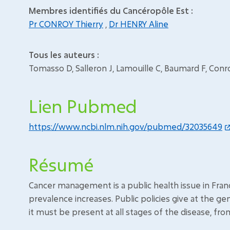
Membres identifiés du Cancéropôle Est :
Pr CONROY Thierry
,
Dr HENRY Aline
Tous les auteurs :
Tomasso D, Salleron J, Lamouille C, Baumard F, Conr
Lien Pubmed
https://www.ncbi.nlm.nih.gov/pubmed/32035649
Résumé
Cancer management is a public health issue in France
prevalence increases. Public policies give at the gene
it must be present at all stages of the disease, fr