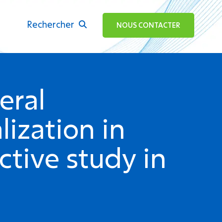
Rechercher
ok
NOUS CONTACTER
eral
lization in
tive study in