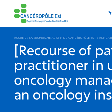
Pr
ACCUEIL
»
LA RECHERCHE AU SEIN DU CANCÉROPÔLE EST
»
ANNUAIR
[Recourse of pat
practitioner in
oncology manag
an oncology inst