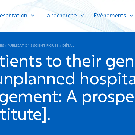
ésentation
La recherche
Évènements
ES
»
PUBLICATIONS SCIENTIFIQUES
»
DÉTAIL
ients to their gen
 unplanned hospita
ement: A prospec
itute].