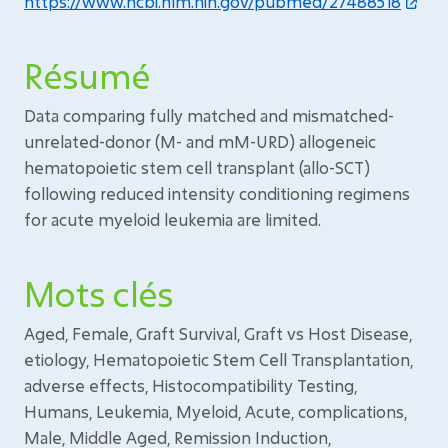
https://www.ncbi.nlm.nih.gov/pubmed/27488518
Résumé
Data comparing fully matched and mismatched-
unrelated-donor (M- and mM-URD) allogeneic
hematopoietic stem cell transplant (allo-SCT)
following reduced intensity conditioning regimens
for acute myeloid leukemia are limited.
Mots clés
Aged, Female, Graft Survival, Graft vs Host Disease,
etiology, Hematopoietic Stem Cell Transplantation,
adverse effects, Histocompatibility Testing,
Humans, Leukemia, Myeloid, Acute, complications,
Male, Middle Aged, Remission Induction,