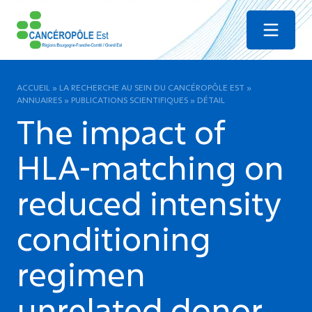
Menu
ACCUEIL
»
LA RECHERCHE AU SEIN DU CANCÉROPÔLE EST
»
ANNUAIRES
»
PUBLICATIONS SCIENTIFIQUES
»
DÉTAIL
The impact of
HLA-matching on
reduced intensity
conditioning
regimen
unrelated donor