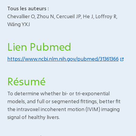
Tous les auteurs :
Chevallier O, Zhou N, Cercueil JP, He J, Loffroy R,
Wáng YXJ
Lien Pubmed
https://www.ncbi.nlm.nih.gov/pubmed/31361366
Résumé
To determine whether bi- or tri-exponential
models, and full or segmented fittings, better fit
the intravoxel incoherent motion (IVIM) imaging
signal of healthy livers.