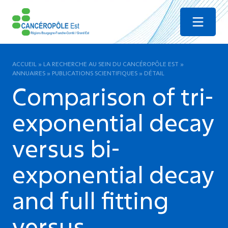
Menu
ACCUEIL
»
LA RECHERCHE AU SEIN DU CANCÉROPÔLE EST
»
ANNUAIRES
»
PUBLICATIONS SCIENTIFIQUES
»
DÉTAIL
Comparison of tri-
exponential decay
versus bi-
exponential decay
and full fitting
versus