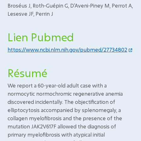
Broséus J, Roth-Guépin G, D'Aveni-Piney M, Perrot A,
Lesesve JF, Perrin J
Lien Pubmed
https://www.ncbi.nlm.nih.gov/pubmed/27734802
Résumé
We report a 60-year-old adult case with a
normocytic normochromic regenerative anemia
discovered incidentally. The objectification of
elliptocytosis accompanied by splenomegaly, a
collagen myelofibrosis and the presence of the
mutation JAK2V617F allowed the diagnosis of
primary myelofibrosis with atypical initial