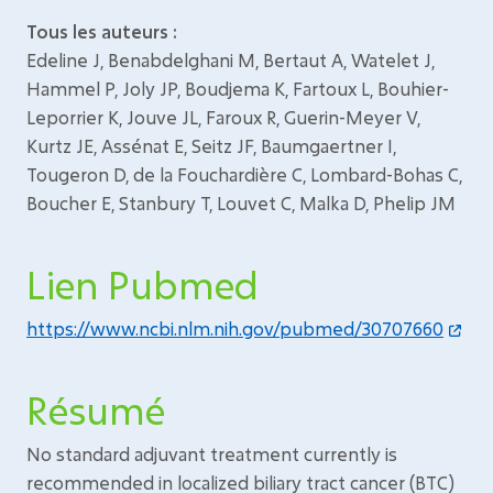
Tous les auteurs :
Edeline J, Benabdelghani M, Bertaut A, Watelet J,
Hammel P, Joly JP, Boudjema K, Fartoux L, Bouhier-
Leporrier K, Jouve JL, Faroux R, Guerin-Meyer V,
Kurtz JE, Assénat E, Seitz JF, Baumgaertner I,
Tougeron D, de la Fouchardière C, Lombard-Bohas C,
Boucher E, Stanbury T, Louvet C, Malka D, Phelip JM
Lien Pubmed
https://www.ncbi.nlm.nih.gov/pubmed/30707660
Résumé
No standard adjuvant treatment currently is
recommended in localized biliary tract cancer (BTC)