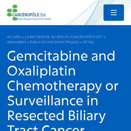
Menu
ACCUEIL
»
LA RECHERCHE AU SEIN DU CANCÉROPÔLE EST
»
ANNUAIRES
»
PUBLICATIONS SCIENTIFIQUES
»
DÉTAIL
Gemcitabine and
Oxaliplatin
Chemotherapy or
Surveillance in
Resected Biliary
Tract Cancer