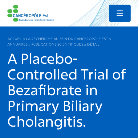
Menu
ACCUEIL
»
LA RECHERCHE AU SEIN DU CANCÉROPÔLE EST
»
ANNUAIRES
»
PUBLICATIONS SCIENTIFIQUES
»
DÉTAIL
A Placebo-
Controlled Trial of
Bezafibrate in
Primary Biliary
Cholangitis.