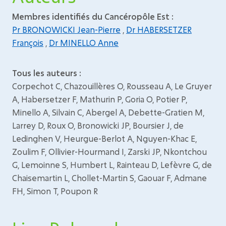
Membres identifiés du Cancéropôle Est :
Pr BRONOWICKI Jean-Pierre
,
Dr HABERSETZER
François
,
Dr MINELLO Anne
Tous les auteurs :
Corpechot C, Chazouillères O, Rousseau A, Le Gruyer
A, Habersetzer F, Mathurin P, Goria O, Potier P,
Minello A, Silvain C, Abergel A, Debette-Gratien M,
Larrey D, Roux O, Bronowicki JP, Boursier J, de
Ledinghen V, Heurgue-Berlot A, Nguyen-Khac E,
Zoulim F, Ollivier-Hourmand I, Zarski JP, Nkontchou
G, Lemoinne S, Humbert L, Rainteau D, Lefèvre G, de
Chaisemartin L, Chollet-Martin S, Gaouar F, Admane
FH, Simon T, Poupon R