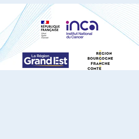
S'ABONNER À NOTRE NEWSLETTER
DOCUMENTS TÉLÉCHARGEABLES
Youtube
X
Linkedin
eSCAPE
Mentions légales
Contact