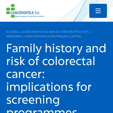
Menu
ACCUEIL
»
LA RECHERCHE AU SEIN DU CANCÉROPÔLE EST
»
ANNUAIRES
»
PUBLICATIONS SCIENTIFIQUES
»
DÉTAIL
Family history and
risk of colorectal
cancer:
implications for
screening
programmes.