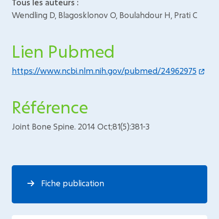
Tous les auteurs :
Wendling D, Blagosklonov O, Boulahdour H, Prati C
Lien Pubmed
https://www.ncbi.nlm.nih.gov/pubmed/24962975
Référence
Joint Bone Spine. 2014 Oct;81(5):381-3
Fiche publication