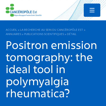
Menu
ACCUEIL
»
LA RECHERCHE AU SEIN DU CANCÉROPÔLE EST
»
ANNUAIRES
»
PUBLICATIONS SCIENTIFIQUES
»
DÉTAIL
Positron emission
tomography: the
ideal tool in
polymyalgia
rheumatica?