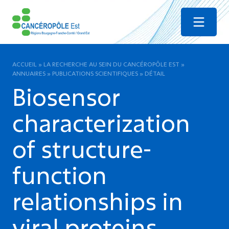
Menu
ACCUEIL
»
LA RECHERCHE AU SEIN DU CANCÉROPÔLE EST
»
ANNUAIRES
»
PUBLICATIONS SCIENTIFIQUES
»
DÉTAIL
Biosensor
characterization
of structure-
function
relationships in
viral proteins.