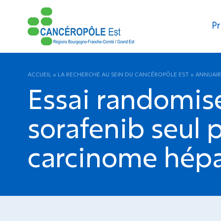
Pr
ACCUEIL
»
LA RECHERCHE AU SEIN DU CANCÉROPÔLE EST
»
ANNUAIR
Essai randomisé
sorafenib seul p
carcinome hépat