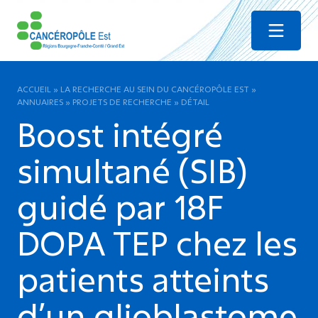
Menu
ACCUEIL
»
LA RECHERCHE AU SEIN DU CANCÉROPÔLE EST
»
ANNUAIRES
»
PROJETS DE RECHERCHE
»
DÉTAIL
Boost intégré
simultané (SIB)
guidé par 18F
DOPA TEP chez les
patients atteints
d’un glioblastome