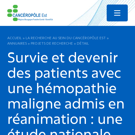
Menu
ACCUEIL
»
LA RECHERCHE AU SEIN DU CANCÉROPÔLE EST
»
ANNUAIRES
»
PROJETS DE RECHERCHE
»
DÉTAIL
Survie et devenir
des patients avec
une hémopathie
maligne admis en
réanimation : une
étude nationale