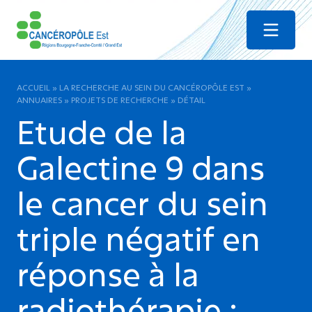
Menu
ACCUEIL
»
LA RECHERCHE AU SEIN DU CANCÉROPÔLE EST
»
ANNUAIRES
»
PROJETS DE RECHERCHE
»
DÉTAIL
Etude de la
Galectine 9 dans
le cancer du sein
triple négatif en
réponse à la
radiothérapie :