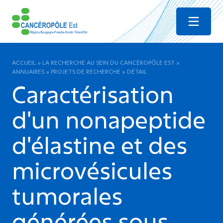
Menu
ACCUEIL
»
LA RECHERCHE AU SEIN DU CANCÉROPÔLE EST
»
ANNUAIRES
»
PROJETS DE RECHERCHE
»
DÉTAIL
Caractérisation
d'un nonapeptide
d'élastine et des
microvésicules
tumorales
générées sous