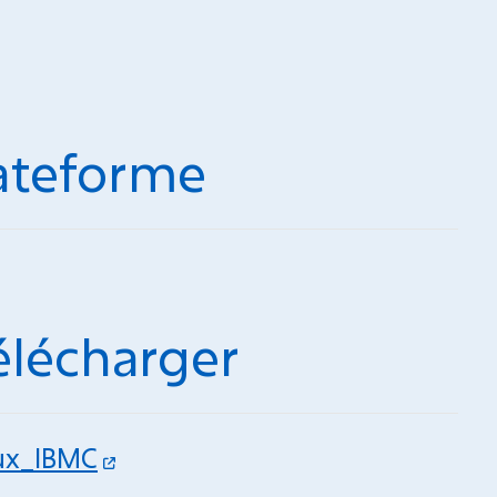
ateforme
télécharger
lux_IBMC