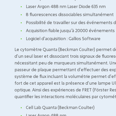
Laser Argon 488 nm Laser Diode 635 nm
8 fluorescences dissociables simultanément
Possibilité de travailler sur des événements 
Acquisition fiable jusqu’à 20000 événements
Logiciel d’acquisition : Gallios Software
Le cytomètre Quanta (Beckman Coulter) permet de
d’un seul laser et dissociant trois signaux de fluo
nécessitant peu de marqueurs simultanément. Une 
passeur de plaque permettant d’effectuer des expé
système de flux incluant la volumétrie permet d’eff
fort de cet appareil est la présence d’une lampe Ul
optique. Ainsi des expériences de FRET (Förster R
quantifier les interactions moléculaires par cytométr
Cell Lab Quanta (Beckman Coulter)
Laser Argon 488 nm