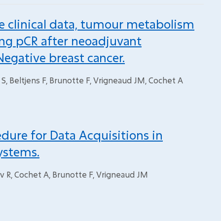
ne clinical data, tumour metabolism
ing pCR after neoadjuvant
egative breast cancer.
 S, Beltjens F, Brunotte F, Vrigneaud JM, Cochet A
edure for Data Acquisitions in
ystems.
ov R, Cochet A, Brunotte F, Vrigneaud JM