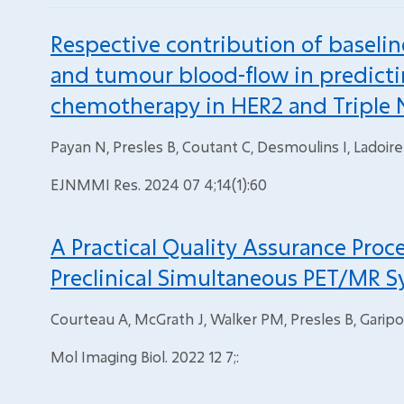
Respective contribution of baseli
and tumour blood-flow in predict
chemotherapy in HER2 and Triple N
Payan N, Presles B, Coutant C, Desmoulins I, Ladoire
EJNMMI Res. 2024 07 4;14(1):60
A Practical Quality Assurance Proc
Preclinical Simultaneous PET/MR S
Courteau A, McGrath J, Walker PM, Presles B, Garip
Mol Imaging Biol. 2022 12 7;: