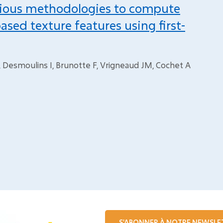
 various methodologies to compute
sed texture features using first-
C, Desmoulins I, Brunotte F, Vrigneaud JM, Cochet A
S'ABONNER À NOTRE NEWSLE