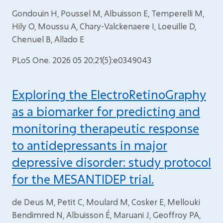
Gondouin H, Poussel M, Albuisson E, Temperelli M,
Hily O, Moussu A, Chary-Valckenaere I, Loeuille D,
Chenuel B, Allado E
PLoS One. 2026 05 20;21(5):e0349043
Exploring the ElectroRetinoGraphy
as a biomarker for predicting and
monitoring therapeutic response
to antidepressants in major
depressive disorder: study protocol
for the MESANTIDEP trial.
de Deus M, Petit C, Moulard M, Cosker E, Mellouki
Bendimred N, Albuisson É, Maruani J, Geoffroy PA,