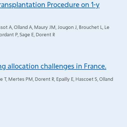
ansplantation Procedure on 1-y
ssot A, Olland A, Maury JM, Jougon J, Brouchet L, Le
ordant P, Sage E, Dorent R
g allocation challenges in France.
e T, Mertes PM, Dorent R, Epailly E, Hascoet S, Olland