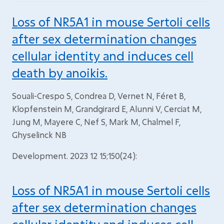
Loss of NR5A1 in mouse Sertoli cells
after sex determination changes
cellular identity and induces cell
death by anoikis.
Souali-Crespo S, Condrea D, Vernet N, Féret B,
Klopfenstein M, Grandgirard E, Alunni V, Cerciat M,
Jung M, Mayere C, Nef S, Mark M, Chalmel F,
Ghyselinck NB
Development. 2023 12 15;150(24):
Loss of NR5A1 in mouse Sertoli cells
after sex determination changes