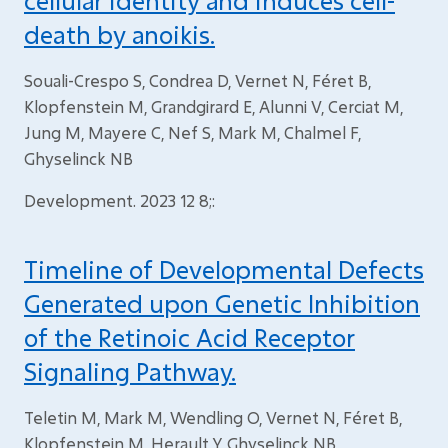
cellular identity and induces cell-
death by anoikis.
Souali-Crespo S, Condrea D, Vernet N, Féret B,
Klopfenstein M, Grandgirard E, Alunni V, Cerciat M,
Jung M, Mayere C, Nef S, Mark M, Chalmel F,
Ghyselinck NB
Development. 2023 12 8;:
Timeline of Developmental Defects
Generated upon Genetic Inhibition
of the Retinoic Acid Receptor
Signaling Pathway.
Teletin M, Mark M, Wendling O, Vernet N, Féret B,
Klopfenstein M, Herault Y, Ghyselinck NB