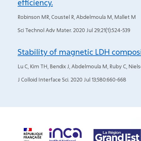
efficiency.
Robinson MR, Coustel R, Abdelmoula M, Mallet M
Sci Technol Adv Mater. 2020 Jul 29;21(1):524-539
Stability of magnetic LDH composi
Lu C, Kim TH, Bendix J, Abdelmoula M, Ruby C, Nie
J Colloid Interface Sci. 2020 Jul 13;580:660-668