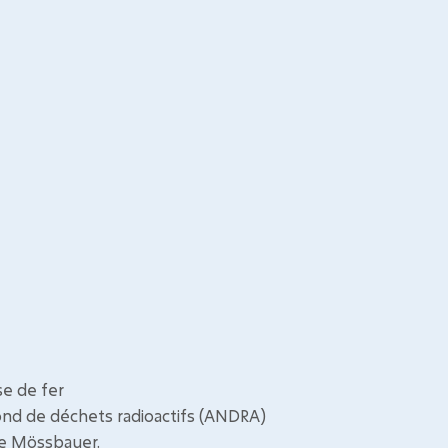
se de fer
ond de déchets radioactifs (ANDRA)
ie Mössbauer.