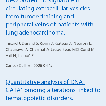
New proteomic signature in
circulating extracellular vesicles
from tumor-draining and
peripheral veins of patients with
lung adenocarcinoma.
Tricard J, Durand S, Rovini A, Gateau A, Negroni L,
Chaunavel A, Chermat A, Jauberteau MO, Conti M,
Akil H, Lalloué F
Cancer Cell Int. 2026 04 1;:
Quantitative analysis of DNA-
GATA1 binding alterations linked to
hematopoietic disorders.