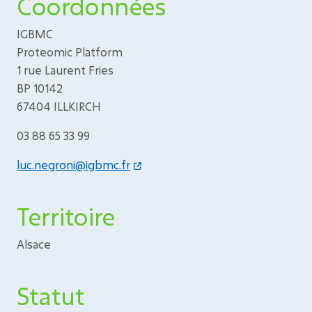
Coordonnées
IGBMC
Proteomic Platform
1 rue Laurent Fries
BP 10142
67404 ILLKIRCH
03 88 65 33 99
luc.negroni@igbmc.fr
Territoire
Alsace
Statut